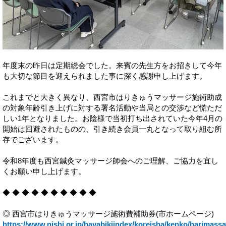
年度末の昨日は定期総会でした。来賓の先生方をお招きして今年
も大切な節目を迎えられました事に深く感謝申し上げます。
これまでと大きく異なり、西宮市はりきゅうマッサージ施術助成
の対象年齢引き上げに対する署名活動や当局との交渉など慌ただ
しい1年となりました。お陰様で当初打ち出されていた今年4月の
開始は回避されたものの、引き続き会員一丸となって取り組む所
存でございます。
令和8年度も西宮鍼灸マッサージ師会へのご理解、ご協力を宜し
くお願い申し上げます。
◆ ◆ ◆ ◆ ◆ ◆ ◆ ◆ ◆ ◆
◎ 西宮市はりきゅうマッサージ施術費補助券(市ホームページ)
https://www.nishi.or.jp/hayabikiindex/koreisha/kenko/harimass