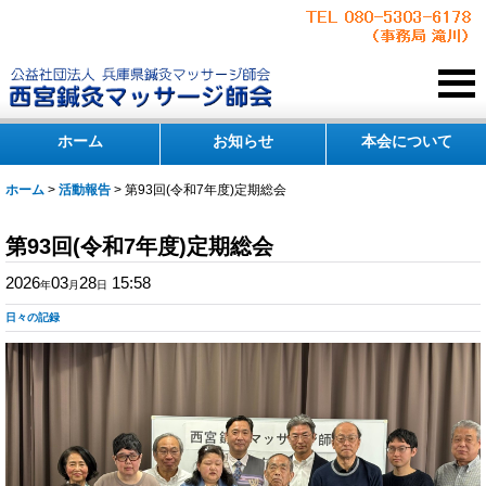
ホーム
お知らせ
本会について
ホーム
>
活動報告
>
第93回(令和7年度)定期総会
第93回(令和7年度)定期総会
2026
03
28
15:58
年
月
日
日々の記録