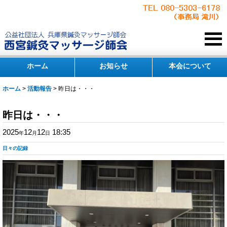
ホーム
お知らせ
本会について
ホーム
>
活動報告
>
昨日は・・・
昨日は・・・
2025
12
12
18:35
年
月
日
日々の記録