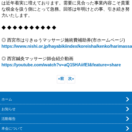
は近年着実に増えております。需要に見合った事業内容こそ貴重
な税金を扱う側にとって急務。回答は年明けとの事、引き続き努
力いたします。
◆ ◆ ◆ ◆ ◆ ◆ ◆ ◆ ◆ ◆
◎ 西宮市はりきゅうマッサージ施術費補助券(市ホームページ)
https://www.nishi.or.jp/hayabikiindex/koreisha/kenko/harimass
◎ 西宮鍼灸マッサージ師会紹介動画
https://youtube.com/watch?v=aQ15HAiifEI&feature=share
«
前
次
»
ホーム
お知らせ
活動報告
本会について