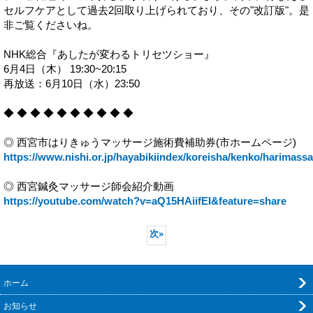
セルフケアとして過去2回取り上げられており、その"改訂版"。是
非ご覧くださいね。
NHK総合『あしたが変わるトリセツショー』
6月4日（木） 19:30~20:15
再放送：6月10日（水）23:50
◆ ◆ ◆ ◆ ◆ ◆ ◆ ◆ ◆ ◆
◎ 西宮市はりきゅうマッサージ施術費補助券(市ホームページ)
https://www.nishi.or.jp/hayabikiindex/koreisha/kenko/harimass
◎ 西宮鍼灸マッサージ師会紹介動画
https://youtube.com/watch?v=aQ15HAiifEI&feature=share
次
»
ホーム
お知らせ